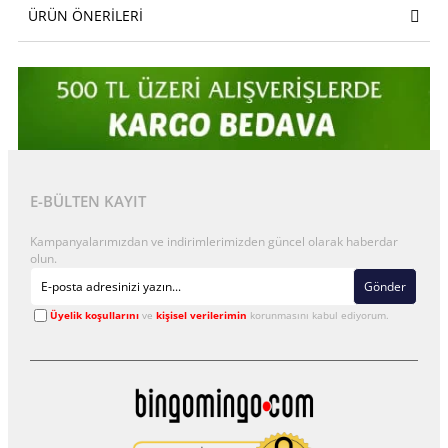
ÜRÜN ÖNERILERI
E-BÜLTEN KAYIT
Kampanyalarımızdan ve indirimlerimizden güncel olarak haberdar
olun.
Gönder
Üyelik koşullarını
ve
kişisel verilerimin
korunmasını kabul ediyorum.