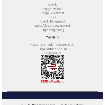
Üyelik
Değişim ve İade
Kargo & Teslimat
KVKK
Üyelik Sözleşmesi
Mesafeli Satış Sözleşmesi
Bingomingo Blog
Yardım
Müşteri Hizmetleri / Destek Hattı
Sıkça Sorulan Sorular
Kargo Takibi
© 2025 -
Bingomingo.com
- Tüm Hakları Saklıdır.