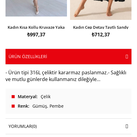
Kadın Kısa Kollu Kruvaze Yaka
Kadın Cep Detay Taytlı Sandy
Eteği Volanlı Krep Elbise
Etek
₺997,37
₺712,37
ÜRÜN ÖZELLIKLERI
- Ürün tipi 316L çeliktir kararmaz paslanmaz.- Sağlıklı
ve mutlu günlerde kullanmanız dileğiyle…
Materyal
Çelik
Renk
Gümüş
Pembe
YORUMLAR
(0)