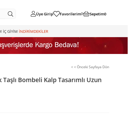
Üye Girişi
Favorilerim
Sepetim
0
0
M
İÇ GİYİM
İNDİRİMDEKİLER
< < Önceki Sayfaya Dön
 Taşlı Bombeli Kalp Tasarımlı Uzun