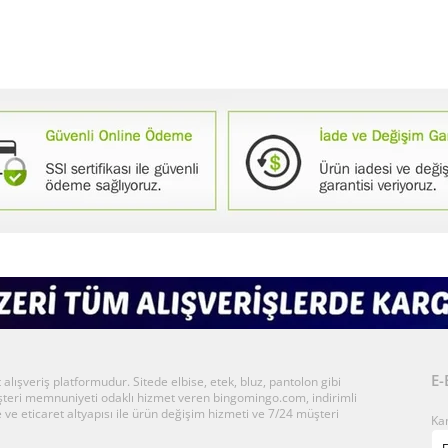
E-
ışveriş platformudur. Sitede elbise, etek, bluz, pantolon gibi
üşteri memnuniyeti odaklı hizmet veren bingomingo.com, indirimli
 ve eticaret altyapısı ile ürün değişim hizmeti ve 7/24 müşteri
Ka