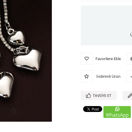
Favorilere Ekle
İndirimli Ürün
TAVSIYE ET
WhatsApp