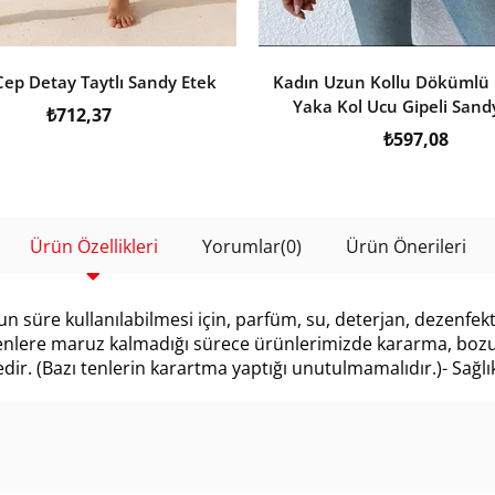
Cep Detay Taytlı Sandy Etek
Kadın Uzun Kollu Dökümlü
Yaka Kol Ucu Gipeli Sand
₺712,37
₺597,08
Ürün Özellikleri
Yorumlar
(0)
Ürün Önerileri
n süre kullanılabilmesi için, parfüm, su, deterjan, dezenfekt
tmenlere maruz kalmadığı sürece ürünlerimizde kararma, bozul
. (Bazı tenlerin karartma yaptığı unutulmamalıdır.)- Sağlıkl