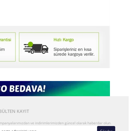
BÜLTEN KAYIT
mpanyalarımızdan ve indirimlerimizden güncel olarak haberdar olun.