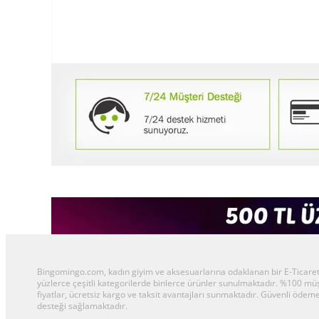
Bingomingo.com, kadın giyim ve aksesuarlarına odaklanan bir E-Ticaret al
yüzlerce çeşitli kategorilerde binlerce ürünler sunulmaktadır. %100 m
fiyatlar, ücretsiz kargo ve taksit avantajları sunmaktadır. Güvenli ödeme
desteği sağlamaktadır.