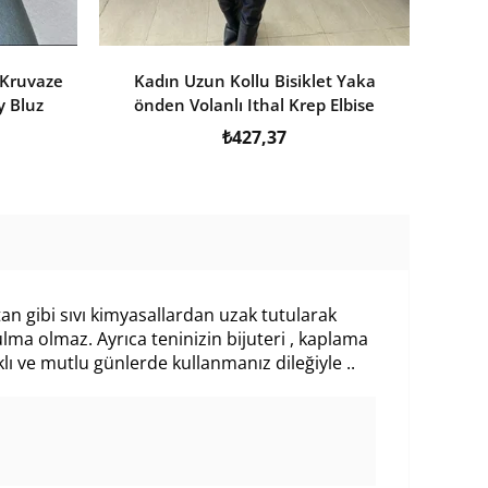
 Kruvaze
Kadın Uzun Kollu Bisiklet Yaka
Ka
y Bluz
önden Volanlı Ithal Krep Elbise
₺427,37
an gibi sıvı kimyasallardan uzak tutularak
ma olmaz. Ayrıca teninizin bijuteri , kaplama
ı ve mutlu günlerde kullanmanız dileğiyle ..