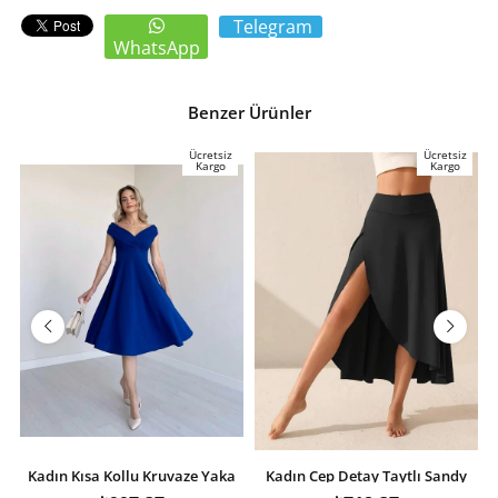
Telegram
WhatsApp
Benzer Ürünler
Ücretsiz
Ücretsiz
Kargo
Kargo
Kadın Kısa Kollu Kruvaze Yaka
Kadın Cep Detay Taytlı Sandy
Eteği Volanlı Krep Elbise
Etek