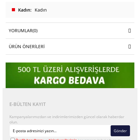
Kadın
Kadın
YORUMLAR
(0)
ÜRÜN ÖNERILERI
E-BÜLTEN KAYIT
Kampanyalarımızdan ve indirimlerimizden güncel olarak haberdar
olun.
Gönder
Üyelik koşullarını
ve
kişisel verilerimin
korunmasını kabul ediyorum.