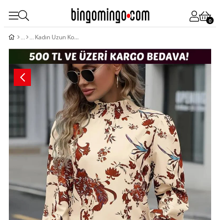
0
Kadın Uzun Kollu Balıkçı Yaka çiçek Desenli Süprem Bluz