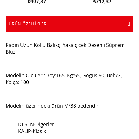
₺997,37
₺712,37
ÜRÜN ÖZELLIKLERI
Kadın Uzun Kollu Balıkçı Yaka çiçek Desenli Süprem
Bluz
Modelin Ölçüleri: Boy:165, Kg:55, Göğüs:90, Bel:72,
Kalça: 100
Modelin üzerindeki ürün M/38 bedendir
DESEN-Diğerleri
KALIP-Klasik